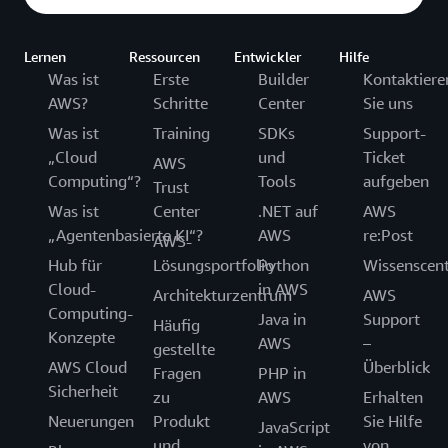
Lernen
Ressourcen
Entwickler
Hilfe
Was ist
Erste
Builder
Kontaktiere
AWS?
Schritte
Center
Sie uns
Was ist
Training
SDKs
Support-
„Cloud
und
Ticket
AWS
Computing“?
Tools
aufgeben
Trust
Was ist
Center
.NET auf
AWS
„Agentenbasierte KI“?
AWS
re:Post
AWS-
Hub für
Lösungsportfolio
Python
Wissenscen
Cloud-
in AWS
Architekturzentrum
AWS
Computing-
Java in
Support
Häufig
Konzepte
AWS
–
gestellte
AWS Cloud
Überblick
Fragen
PHP in
Sicherheit
zu
AWS
Erhalten
Neuerungen
Produkt
Sie Hilfe
JavaScript
und
von