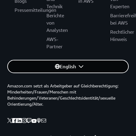
Blogs
in AWS
Technik
Experten
Pressemitteilungen
Berichte
Barrierefrei
von
bei AWS
Analysten
Rechtlicher
AWS-
Hinweis
Partner
English
Amazon.com setzt als Arbeitgeber auf Gleichberechtigung:
Minderheiten/Frauen/Menschen mit
Behinderungen/Veteranen/Geschlechtsidentität/sexuelle
Orientierung/Alter.