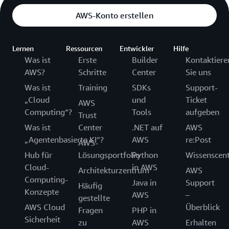
AWS-Konto erstellen
Lernen
Ressourcen
Entwickler
Hilfe
Was ist
Erste
Builder
Kontaktiere
AWS?
Schritte
Center
Sie uns
Was ist
Training
SDKs
Support-
„Cloud
und
Ticket
AWS
Computing“?
Tools
aufgeben
Trust
Was ist
Center
.NET auf
AWS
„Agentenbasierte KI“?
AWS
re:Post
AWS-
Hub für
Lösungsportfolio
Python
Wissenscen
Cloud-
in AWS
Architekturzentrum
AWS
Computing-
Java in
Support
Häufig
Konzepte
AWS
–
gestellte
AWS Cloud
Überblick
Fragen
PHP in
Sicherheit
zu
AWS
Erhalten