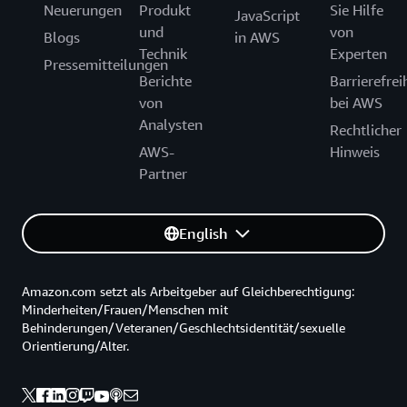
Neuerungen
Produkt
Sie Hilfe
JavaScript
und
von
Blogs
in AWS
Technik
Experten
Pressemitteilungen
Berichte
Barrierefrei
von
bei AWS
Analysten
Rechtlicher
AWS-
Hinweis
Partner
English
Amazon.com setzt als Arbeitgeber auf Gleichberechtigung:
Minderheiten/Frauen/Menschen mit
Behinderungen/Veteranen/Geschlechtsidentität/sexuelle
Orientierung/Alter.