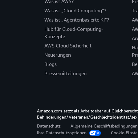
Was ist AWS?
Er
Was ist „Cloud Computing“?
Tr
Was ist „Agentenbasierte KI“?
AW
Hub für Cloud-Computing-
AW
Konzepte
Ar
AWS Cloud Sicherheit
Hä
Neuerungen
Pr
Blogs
Be
Pressemitteilungen
AW
Amazon.com setzt als Arbeitgeber auf Gleichberec
Behinderungen/Veteranen/Geschlechtsidentität/sexue
Datenschutz
Allgemeine Geschäftsbedingungen
Ihre Datenschutzoptionen
Cookie-Einste