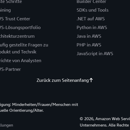
ste Schritte
Builder Center
aining
SDKs und Tools
S Trust Center
.NET auf AWS
S-Lösungsportfolio
Python in AWS
chitekturzentrum
Java in AWS
ufig gestellte Fragen zu
PHP in AWS
odukt und Technik
JavaScript in AWS
richte von Analysten
S-Partner
Zurück zum Seitenanfang
htigung: Minderheiten/Frauen/Menschen mit
lle Orientierung/Alter.
© 2026, Amazon Web Service
llungen
Unternehmens. Alle Rechte 