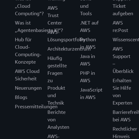
„Cloud
und
Ticket
AWS
Computing“?
Tools
aufgeben
Trust
Was ist
Center
.NET auf
AWS
„Agentenbasierte KI“?
AWS
re:Post
AWS-
Hub für
Lösungsportfolio
Python
Wissenscen
Cloud-
in AWS
Architekturzentrum
AWS
Computing-
Java in
Support
Häufig
Konzepte
AWS
–
gestellte
AWS Cloud
Überblick
Fragen
PHP in
Sicherheit
zu
AWS
Erhalten
Neuerungen
Produkt
Sie Hilfe
JavaScript
und
von
Blogs
in AWS
Technik
Experten
Pressemitteilungen
Berichte
Barrierefrei
von
bei AWS
Analysten
Rechtlicher
AWS-
Hinweis