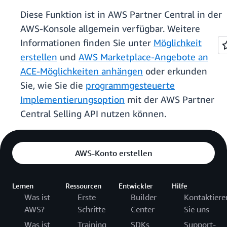
Diese Funktion ist in AWS Partner Central in der
AWS-Konsole allgemein verfügbar. Weitere
Informationen finden Sie unter
Möglichkeit
erstellen
und
AWS Marketplace-Angebote an
ACE-Möglichkeiten anhängen
oder erkunden
Sie, wie Sie die
programmgesteuerte
Implementierungsoption
mit der AWS Partner
Central Selling API nutzen können.
AWS-Konto erstellen
Lernen
Ressourcen
Entwickler
Hilfe
Was ist
Erste
Builder
Kontaktiere
AWS?
Schritte
Center
Sie uns
Was ist
Training
SDKs
Support-