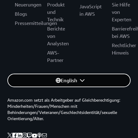
Neuerungen
Produkt
Sie Hilfe
JavaScript
und
von
Blogs
in AWS
Technik
Experten
Pressemitteilungen
Berichte
Barrierefrei
von
bei AWS
Analysten
Rechtlicher
AWS-
Hinweis
Partner
English
Amazon.com setzt als Arbeitgeber auf Gleichberechtigung:
Minderheiten/Frauen/Menschen mit
Behinderungen/Veteranen/Geschlechtsidentität/sexuelle
Orientierung/Alter.