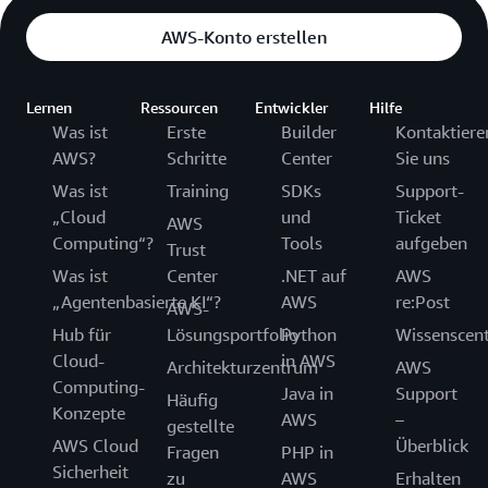
AWS-Konto erstellen
Lernen
Ressourcen
Entwickler
Hilfe
Was ist
Erste
Builder
Kontaktiere
AWS?
Schritte
Center
Sie uns
Was ist
Training
SDKs
Support-
„Cloud
und
Ticket
AWS
Computing“?
Tools
aufgeben
Trust
Was ist
Center
.NET auf
AWS
„Agentenbasierte KI“?
AWS
re:Post
AWS-
Hub für
Lösungsportfolio
Python
Wissenscen
Cloud-
in AWS
Architekturzentrum
AWS
Computing-
Java in
Support
Häufig
Konzepte
AWS
–
gestellte
AWS Cloud
Überblick
Fragen
PHP in
Sicherheit
zu
AWS
Erhalten