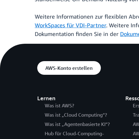
Weitere Informationen zur flexiblen A
WorkSpaces für VDI-Partner
. Weitere In
Dokumentation finden Sie in der
Dokume
AWS-Konto erstellen
Lernen
Ress
Was ist AWS?
Er
Was ist „Cloud Computing“?
Tr
Was ist „Agentenbasierte KI“?
AW
Hub für Cloud-Computing-
AW