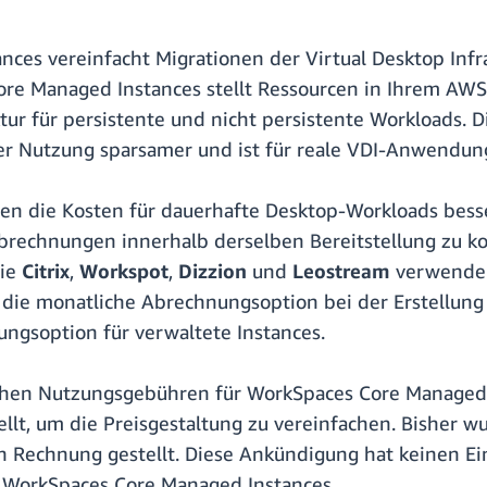
es vereinfacht Migrationen der Virtual Desktop Infra
ore Managed Instances stellt Ressourcen in Ihrem AW
r für persistente und nicht persistente Workloads. D
er Nutzung sparsamer und ist für reale VDI-Anwendung
n die Kosten für dauerhafte Desktop-Workloads besse
 Abrechnungen innerhalb derselben Bereitstellung zu k
wie
Citrix
,
Workspot
,
Dizzion
und
Leostream
verwenden
ie monatliche Abrechnungsoption bei der Erstellung v
ngsoption für verwaltete Instances.
chen Nutzungsgebühren für WorkSpaces Core Managed
lt, um die Preisgestaltung zu vereinfachen. Bisher 
echnung gestellt. Diese Ankündigung hat keinen Einfl
WorkSpaces Core Managed Instances.