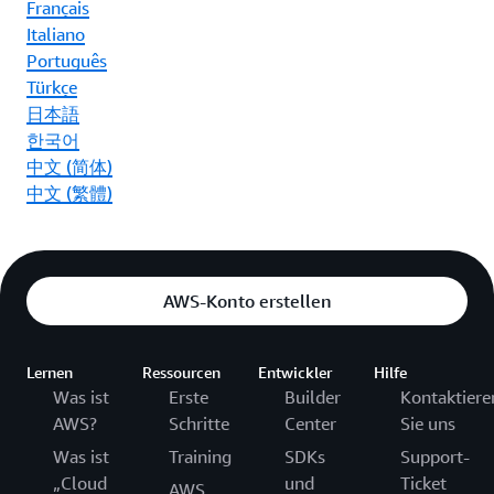
Français
Italiano
Português
Türkçe
日本語
한국어
中文 (简体)
中文 (繁體)
AWS-Konto erstellen
Lernen
Ressourcen
Entwickler
Hilfe
Was ist
Erste
Builder
Kontaktiere
AWS?
Schritte
Center
Sie uns
Was ist
Training
SDKs
Support-
„Cloud
und
Ticket
AWS