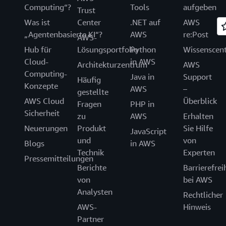
Computing“?
Tools
aufgeben
Trust
Was ist
Center
.NET auf
AWS
„Agentenbasierte KI“?
AWS
re:Post
AWS-
Hub für
Lösungsportfolio
Python
Wissenscen
Cloud-
in AWS
Architekturzentrum
AWS
Computing-
Java in
Support
Häufig
Konzepte
AWS
–
gestellte
AWS Cloud
Überblick
Fragen
PHP in
Sicherheit
zu
AWS
Erhalten
Neuerungen
Produkt
Sie Hilfe
JavaScript
und
von
Blogs
in AWS
Technik
Experten
Pressemitteilungen
Berichte
Barrierefrei
von
bei AWS
Analysten
Rechtlicher
AWS-
Hinweis
Partner