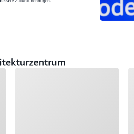
 bessere Zukunft benötigen.
hitekturzentrum
Wird geladen
Wi