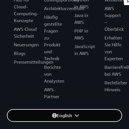
Cloud-
in AWS
Architekturzentrum
AWS
Computing-
Java in
Support
Häufig
Konzepte
AWS
–
gestellte
AWS Cloud
Überblick
Fragen
PHP in
Sicherheit
zu
AWS
Erhalten
Neuerungen
Produkt
Sie Hilfe
JavaScript
und
von
Blogs
in AWS
Technik
Experten
Pressemitteilungen
Berichte
Barrierefrei
von
bei AWS
Analysten
Rechtlicher
AWS-
Hinweis
Partner
English