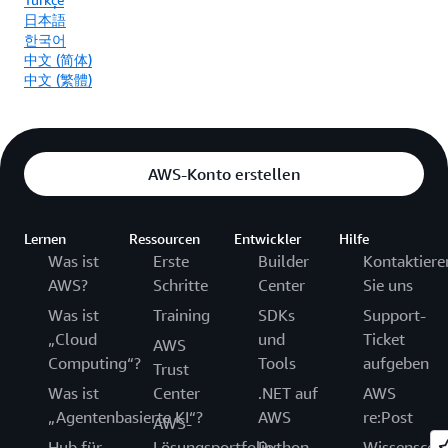
日本語
한국어
中文 (简体)
中文 (繁體)
AWS-Konto erstellen
Lernen
Ressourcen
Entwickler
Hilfe
Was ist
Erste
Builder
Kontaktiere
AWS?
Schritte
Center
Sie uns
Was ist
Training
SDKs
Support-
„Cloud
und
Ticket
AWS
Computing“?
Tools
aufgeben
Trust
Was ist
Center
.NET auf
AWS
„Agentenbasierte KI“?
AWS
re:Post
AWS-
Hub für
Lösungsportfolio
Python
Wissenscen