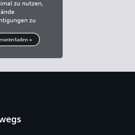
imal zu nutzen,
lände
htigungen zu
erunterladen »
rwegs