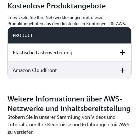
Kostenlose Produktangebote
Formate, einschließlich Microsoft Smooth, HLS, HDS
Latenz verkürzt und die Last auf den
oder MPEG-DASH. Die Integration mit Elemental
Ursprungsservern senkt.
Entwickeln Sie Ihre Netzwerklösungen mit diesen
MediaStore bietet Streaming mit niedriger Latenz.
Produktangeboten aus dem kostenlosen Kontingent für AWS.
PRODUCT
Elastische Lastenverteilung
Amazon CloudFront
DESCRIPTION
FREE TIER OFFER
PRODU
DETAILS
PRICIN
DESCRIPTION
FREE TIER OFFER
DETAILS
Weitere Informationen über AWS-
12 Monate
kostenlose
Netzwerke und Inhaltsbereitstellung
Testversion des
Dieser stets
kostenlosen und
Stöbern Sie in unserer Sammlung von Videos und
kostenlose Service
kostenpflichtigen
Tutorials, um Ihre Kenntnisse und Erfahrungen mit AWS
ist im
Pakets. Die
zu vertiefen
kostenlosen und
Testversion