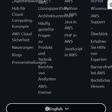
„Agentenbasierte KI“?
AWS
re:Post
AWS-
Hub für
Lösungsportfolio
Python
Wissenscen
Cloud-
in AWS
Architekturzentrum
AWS
Computing-
Java in
Support
Häufig
Konzepte
AWS
–
gestellte
AWS Cloud
Überblick
Fragen
PHP in
Sicherheit
zu
AWS
Erhalten
Neuerungen
Produkt
Sie Hilfe
JavaScript
und
von
Blogs
in AWS
Technik
Experten
Pressemitteilungen
Berichte
Barrierefrei
von
bei AWS
Analysten
Rechtlicher
AWS-
Hinweis
Partner
English