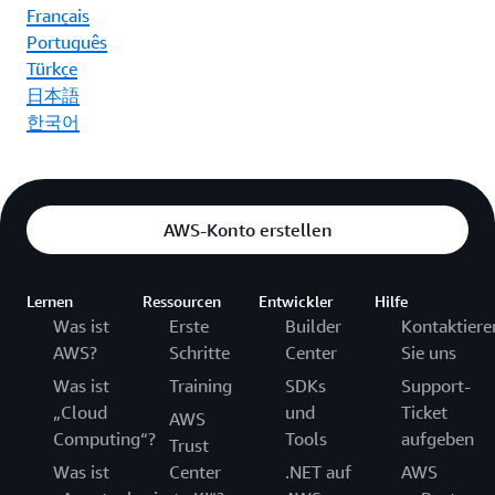
Français
Português
Türkçe
日本語
한국어
AWS-Konto erstellen
Lernen
Ressourcen
Entwickler
Hilfe
Was ist
Erste
Builder
Kontaktiere
AWS?
Schritte
Center
Sie uns
Was ist
Training
SDKs
Support-
„Cloud
und
Ticket
AWS
Computing“?
Tools
aufgeben
Trust
Was ist
Center
.NET auf
AWS