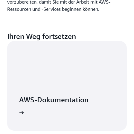
vorzubereiten, damit Sie mit der Arbeit mit AWS-
können
Ressourcen und -Services beginnen können.
Sie
Ihre
Reise
in
Ihren Weg fortsetzen
die
Cloud
selbstbewusst
beginnen.
In
den
folgenden
Abschnitten
beantworten
wir
häufig
AWS-Dokumentation
gestellte
Fragen
mationen
zum
Cloud
Computing
und