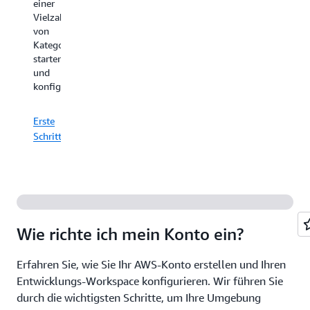
einer
Hardware
teilzune
Vielzahl
und
und
Alle
von
die
wertvolle
Leitfäden
Kategorien
Entwicklung
Gelegenhe
erkunden
starten
von
zu
und
Anwendungen
knüpfen.
konfigurieren.
gewöhnt
sind.
Wenn
Erste
Sie
Jetzt
Schritte
sich
anmelden
mit
den
Kernkonzepten
des
Cloud-
Computing
Wie richte ich mein Konto ein?
und
der
Erfahren Sie, wie Sie Ihr AWS-Konto erstellen und Ihren
AWS
Entwicklungs-Workspace konfigurieren. Wir führen Sie
Cloud
vertraut
durch die wichtigsten Schritte, um Ihre Umgebung
machen,