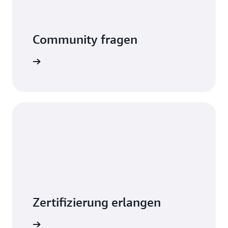
Community fragen
mationen
Zertifizierung erlangen
mationen