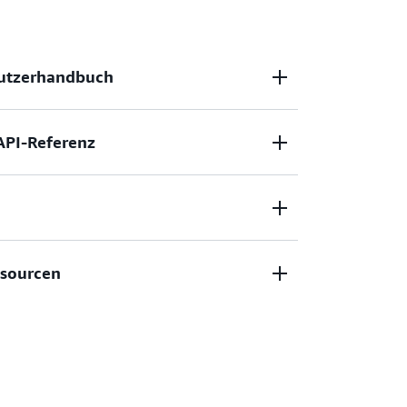
utzerhandbuch
API-Referenz
PDF
ssourcen
gration (
HTML
)