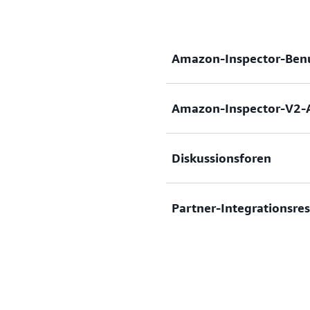
Amazon-Inspector-Ben
Amazon-Inspector-V2-
Benutzerhandbuch
HTML
|
Diskussionsforen
API-Referenz
HTML
|
PDF
Partner-Integrationsre
Diskussionsforen
HTML
Ressourcen zur Partnerinte