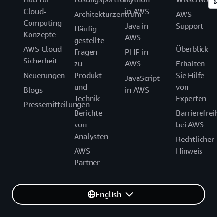
Cloud-
in AWS
Architekturzentrum
AWS
Computing-
Java in
Support
Häufig
Konzepte
AWS
–
gestellte
AWS Cloud
Überblick
Fragen
PHP in
Sicherheit
zu
AWS
Erhalten
Neuerungen
Produkt
Sie Hilfe
JavaScript
und
von
Blogs
in AWS
Technik
Experten
Pressemitteilungen
Berichte
Barrierefrei
von
bei AWS
Analysten
Rechtlicher
AWS-
Hinweis
Partner
English