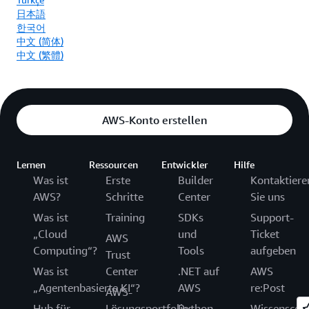
日本語
한국어
中文 (简体)
中文 (繁體)
AWS-Konto erstellen
Lernen
Ressourcen
Entwickler
Hilfe
Was ist
Erste
Builder
Kontaktiere
AWS?
Schritte
Center
Sie uns
Was ist
Training
SDKs
Support-
„Cloud
und
Ticket
AWS
Computing“?
Tools
aufgeben
Trust
Was ist
Center
.NET auf
AWS
„Agentenbasierte KI“?
AWS
re:Post
AWS-
Hub für
Lösungsportfolio
Python
Wissenscen