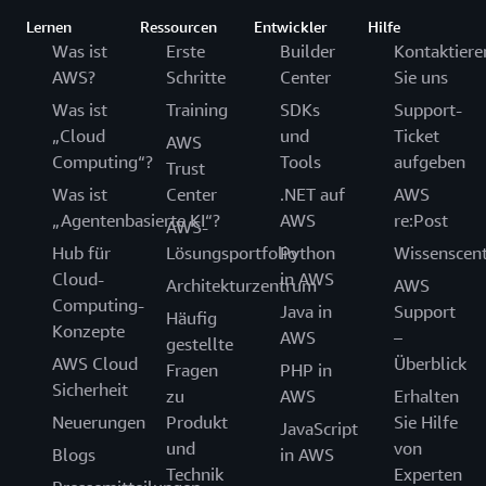
Lernen
Ressourcen
Entwickler
Hilfe
Was ist
Erste
Builder
Kontaktiere
AWS?
Schritte
Center
Sie uns
Was ist
Training
SDKs
Support-
„Cloud
und
Ticket
AWS
Computing“?
Tools
aufgeben
Trust
Was ist
Center
.NET auf
AWS
„Agentenbasierte KI“?
AWS
re:Post
AWS-
Hub für
Lösungsportfolio
Python
Wissenscen
Cloud-
in AWS
Architekturzentrum
AWS
Computing-
Java in
Support
Häufig
Konzepte
AWS
–
gestellte
AWS Cloud
Überblick
Fragen
PHP in
Sicherheit
zu
AWS
Erhalten
Neuerungen
Produkt
Sie Hilfe
JavaScript
und
von
Blogs
in AWS
Technik
Experten