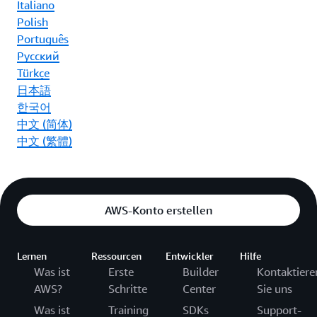
Italiano
Polish
Português
Ρусский
Türkçe
日本語
한국어
中文 (简体)
中文 (繁體)
AWS-Konto erstellen
Lernen
Ressourcen
Entwickler
Hilfe
Was ist
Erste
Builder
Kontaktiere
AWS?
Schritte
Center
Sie uns
Was ist
Training
SDKs
Support-