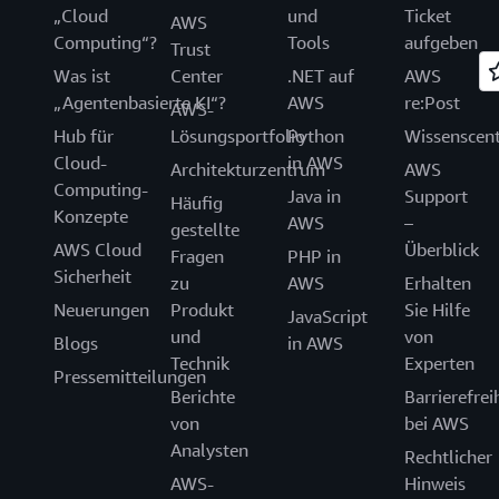
„Cloud
und
Ticket
AWS
Computing“?
Tools
aufgeben
Trust
Was ist
Center
.NET auf
AWS
„Agentenbasierte KI“?
AWS
re:Post
AWS-
Hub für
Lösungsportfolio
Python
Wissenscen
Cloud-
in AWS
Architekturzentrum
AWS
Computing-
Java in
Support
Häufig
Konzepte
AWS
–
gestellte
AWS Cloud
Überblick
Fragen
PHP in
Sicherheit
zu
AWS
Erhalten
Neuerungen
Produkt
Sie Hilfe
JavaScript
und
von
Blogs
in AWS
Technik
Experten
Pressemitteilungen
Berichte
Barrierefrei
von
bei AWS
Analysten
Rechtlicher
AWS-
Hinweis