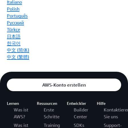
Italiano
Polish
Português
Ρусский
Türkçe
日本語
한국어
中文 (简体)
中文 (繁體)
AWS-Konto erstellen
Lernen
Ressourcen
Entwickler
Hilfe
Was ist
Erste
Builder
Kontaktiere
AWS?
Schritte
Center
Sie uns
Was ist
Training
SDKs
Support-