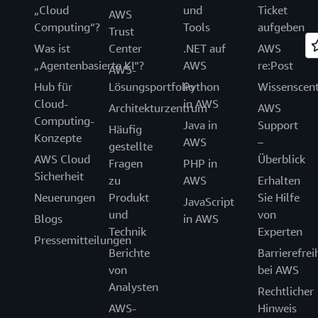
„Cloud
und
Ticket
AWS
Computing“?
Tools
aufgeben
Trust
Was ist
Center
.NET auf
AWS
„Agentenbasierte KI“?
AWS
re:Post
AWS-
Hub für
Lösungsportfolio
Python
Wissenscen
Cloud-
in AWS
Architekturzentrum
AWS
Computing-
Java in
Support
Häufig
Konzepte
AWS
–
gestellte
AWS Cloud
Überblick
Fragen
PHP in
Sicherheit
zu
AWS
Erhalten
Neuerungen
Produkt
Sie Hilfe
JavaScript
und
von
Blogs
in AWS
Technik
Experten
Pressemitteilungen
Berichte
Barrierefrei
von
bei AWS
Analysten
Rechtlicher
AWS-
Hinweis