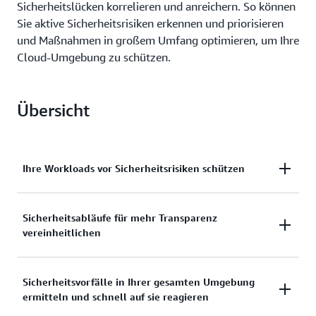
Sicherheitslücken korrelieren und anreichern. So können
Sie aktive Sicherheitsrisiken erkennen und priorisieren
und Maßnahmen in großem Umfang optimieren, um Ihre
Cloud-Umgebung zu schützen.
Übersicht
Ihre Workloads vor Sicherheitsrisiken schützen
Erkennen und priorisieren Sie kontinuierlich kritische
Sicherheitsabläufe für mehr Transparenz
vereinheitlichen
Probleme durch automatische Korrelation und
Anreicherung von Sicherheitssignalen wie
Bedrohungen und Sicherheitslücken, damit Ihr
Verschaffen Sie sich einen umfassenderen Überblick
Sicherheitsvorfälle in Ihrer gesamten Umgebung
Unternehmen sicherer auf AWS arbeiten kann.
ermitteln und schnell auf sie reagieren
über die Sicherheit Ihrer Cloud-Umgebung durch die