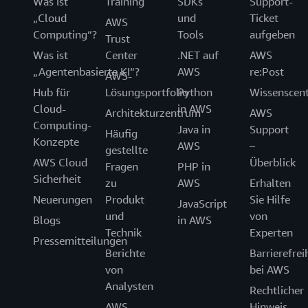
Was ist
Training
SDKs
Support-
„Cloud
und
Ticket
AWS
Computing“?
Tools
aufgeben
Trust
Was ist
Center
.NET auf
AWS
„Agentenbasierte KI“?
AWS
re:Post
AWS-
Hub für
Lösungsportfolio
Python
Wissenscen
Cloud-
in AWS
Architekturzentrum
AWS
Computing-
Java in
Support
Häufig
Konzepte
AWS
–
gestellte
AWS Cloud
Überblick
Fragen
PHP in
Sicherheit
zu
AWS
Erhalten
Neuerungen
Produkt
Sie Hilfe
JavaScript
und
von
Blogs
in AWS
Technik
Experten
Pressemitteilungen
Berichte
Barrierefrei
von
bei AWS
Analysten
Rechtlicher
AWS-
Hinweis