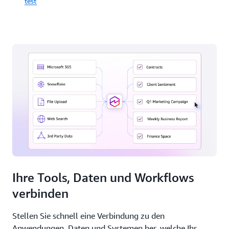
testen
Ihren
Geschäftsdaten,
Quick
nicht
Mehr
kostenlos
auf
über
testen
generischen
Quick
Trainingssätzen.
Sight
erfahren
Quick
kostenlos
ausprobieren
Ihre Tools, Daten und Workflows
verbinden
Stellen Sie schnell eine Verbindung zu den
Anwendungen, Daten und Systemen her, welche Ihr