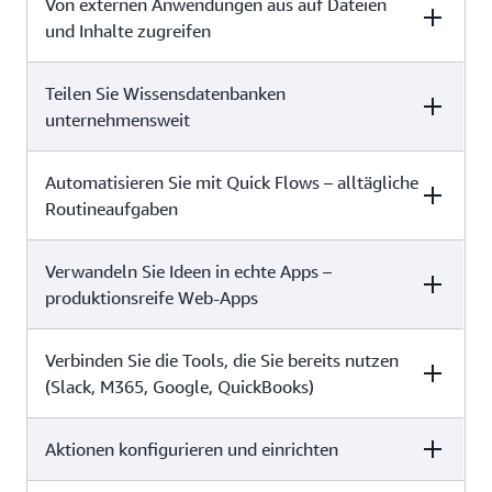
Von externen Anwendungen aus auf Dateien
Free (0 USD pro
Plus (20
Benutzer pro Monat)
USD/Benutzer/Monat pro
und Inhalte zugreifen
Jahr)
✓
✓
Teilen Sie Wissensdatenbanken
Free (0 USD pro
Plus (20
Benutzer pro Monat)
USD/Benutzer/Monat pro
unternehmensweit
✓
Jahr)
Automatisieren Sie mit Quick Flows – alltägliche
Free (0 USD pro
Plus (20
Benutzer pro Monat)
USD/Benutzer/Monat pro
Routineaufgaben
✓
✓
Jahr)
Verwandeln Sie Ideen in echte Apps –
Free (0 USD pro
Plus (20
Benutzer pro Monat)
USD/Benutzer/Monat pro
produktionsreife Web-Apps
✓
Jahr)
Verbinden Sie die Tools, die Sie bereits nutzen
Free (0 USD pro
Plus (20
Benutzer pro Monat)
USD/Benutzer/Monat pro
(Slack, M365, Google, QuickBooks)
✓
✓
Jahr)
Aktionen konfigurieren und einrichten
Free (0 USD pro
Plus (20
Benutzer pro Monat)
USD/Benutzer/Monat pro
✓
✓