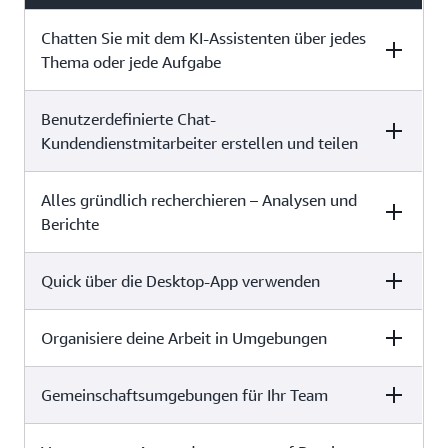
Chatten Sie mit dem KI-Assistenten über jedes
Thema oder jede Aufgabe
Benutzerdefinierte Chat-
Free (0 USD pro
Plus (20
Benutzer pro Monat)
USD/Benutzer/Monat pro
Kundendienstmitarbeiter erstellen und teilen
Jahr)
Alles gründlich recherchieren – Analysen und
Free (0 USD pro
Plus (20
Benutzer pro Monat)
USD/Benutzer/Monat pro
Berichte
✓
✓
Jahr)
Quick über die Desktop-App verwenden
Free (0 USD pro
Plus (20
Benutzer pro Monat)
USD/Benutzer/Monat pro
✓
Jahr)
Organisiere deine Arbeit in Umgebungen
Free (0 USD pro
Plus (20
Benutzer pro Monat)
USD/Benutzer/Monat pro
Jahr)
✓
✓
Gemeinschaftsumgebungen für Ihr Team
Free (0 USD pro
Plus (20
Benutzer pro Monat)
USD/Benutzer/Monat pro
Jahr)
✓