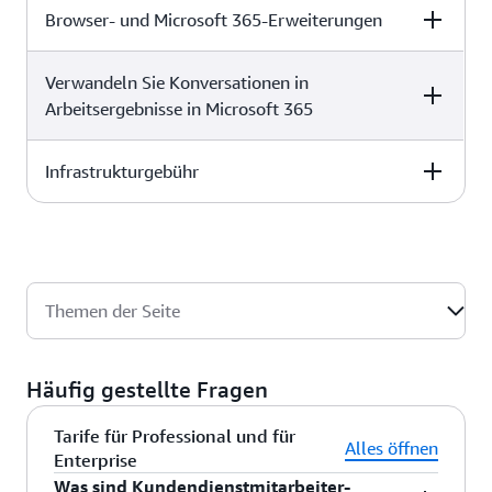
Jahr)
Browser- und Microsoft 365-Erweiterungen
Free (0 USD pro
Plus (20
Benutzer pro Monat)
USD/Benutzer/Monat pro
Jahr)
✓
✓
Verwandeln Sie Konversationen in
Free (0 USD pro
Plus (20
Benutzer pro Monat)
USD/Benutzer/Monat pro
Arbeitsergebnisse in Microsoft 365
Jahr)
✓
✓
Infrastrukturgebühr
Free (0 USD pro
Plus (20
Benutzer pro Monat)
USD/Benutzer/Monat pro
✓
Jahr)
Free (0 USD pro
Plus (20
Benutzer pro Monat)
USD/Benutzer/Monat pro
Jahr)
✓
✓
Themen der Seite
Nicht zutreffend
Nicht zutreffend
Häufig gestellte Fragen
Tarife für Professional und für
Alles öffnen
Enterprise
Was sind Kundendienstmitarbeiter-