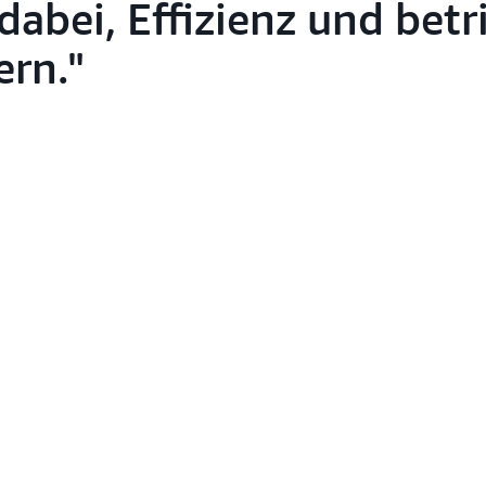
abei, Effizienz und betr
ern.