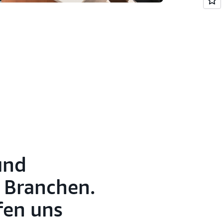
und
n Branchen.
fen uns