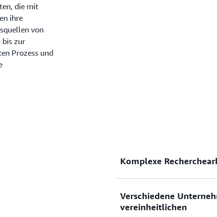
ten, die mit
en ihre
tsquellen von
 bis zur
ten Prozess und
e
Komplexe Recherchearb
Verschiedene Unterne
Verkürzen Sie die Zeit bis 
vereinheitlichen
Agenten, die entwickelt w