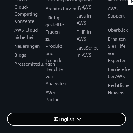
Cloud-
in AWS
Architekturzentrum
AWS
Computing-
Java in
Support
Häufig
Konzepte
AWS
–
gestellte
AWS Cloud
Überblick
Fragen
PHP in
Sicherheit
zu
AWS
Erhalten
Neuerungen
Produkt
Sie Hilfe
JavaScript
und
von
Blogs
in AWS
Technik
Experten
Pressemitteilungen
Berichte
Barrierefrei
von
bei AWS
Analysten
Rechtlicher
AWS-
Hinweis
Partner
English