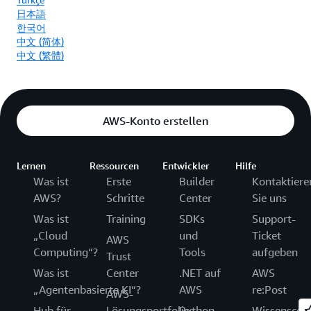
日本語
한국어
中文 (简体)
中文 (繁體)
AWS-Konto erstellen
Lernen
Ressourcen
Entwickler
Hilfe
Was ist
Erste
Builder
Kontaktiere
AWS?
Schritte
Center
Sie uns
Was ist
Training
SDKs
Support-
„Cloud
und
Ticket
AWS
Computing“?
Tools
aufgeben
Trust
Was ist
Center
.NET auf
AWS
„Agentenbasierte KI“?
AWS
re:Post
AWS-
Hub für
Lösungsportfolio
Python
Wissenscen