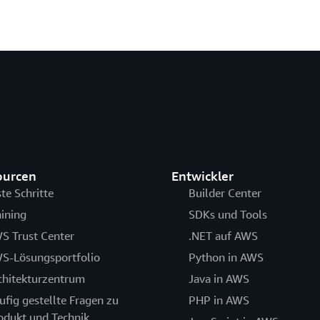
ourcen
Entwickler
ste Schritte
Builder Center
aining
SDKs und Tools
S Trust Center
.NET auf AWS
S-Lösungsportfolio
Python in AWS
chitekturzentrum
Java in AWS
ufig gestellte Fragen zu
PHP in AWS
odukt und Technik