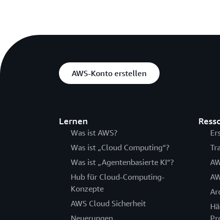
AWS-Konto erstellen
Lernen
Ress
Was ist AWS?
Er
Was ist „Cloud Computing“?
Tr
Was ist „Agentenbasierte KI“?
AW
Hub für Cloud-Computing-
AW
Konzepte
Ar
AWS Cloud Sicherheit
Hä
Neuerungen
Pr