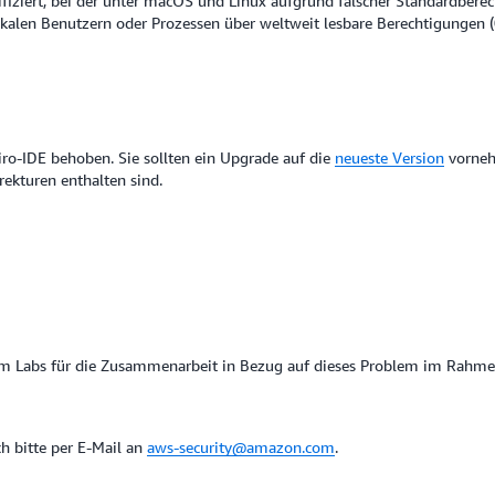
ifiziert, bei der unter macOS und Linux aufgrund falscher Standardberec
okalen Benutzern oder Prozessen über weltweit lesbare Berechtigungen 
ro-IDE behoben. Sie sollten ein Upgrade auf die
neueste Version
vorneh
rekturen enthalten sind.
m Labs für die Zusammenarbeit in Bezug auf dieses Problem im Rahmen
h bitte per E-Mail an
aws-security@amazon.com
.