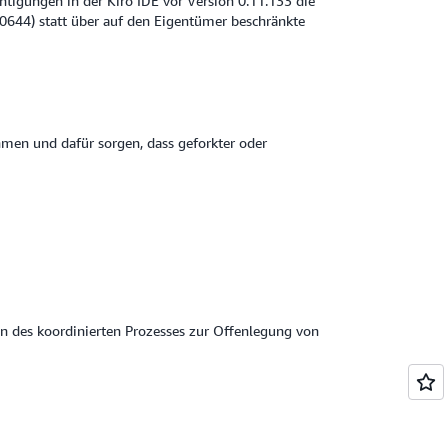
htigungen in der Kiro IDE vor Version 0.11.133 die
(0644) statt über auf den Eigentümer beschränkte
men und dafür sorgen, dass geforkter oder
 des koordinierten Prozesses zur Offenlegung von