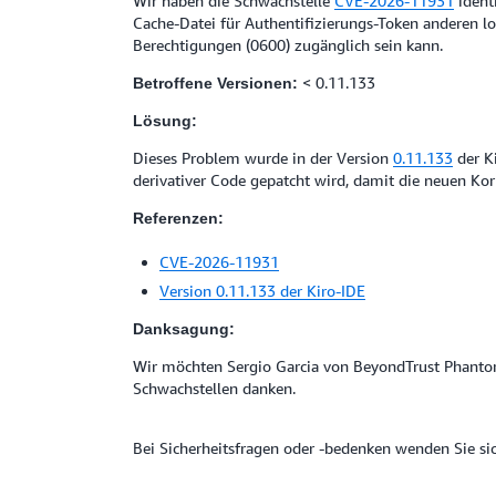
Wir haben die Schwachstelle
CVE-2026-11931
ident
Cache-Datei für Authentifizierungs-Token anderen l
Berechtigungen (0600) zugänglich sein kann.
< 0.11.133
Betroffene Versionen:
Lösung:
Dieses Problem wurde in der Version
0.11.133
der Ki
derivativer Code gepatcht wird, damit die neuen Kor
Referenzen:
CVE-2026-11931
Version 0.11.133 der Kiro-IDE
Danksagung:
Wir möchten Sergio Garcia von BeyondTrust Phanto
Schwachstellen danken.
Bei Sicherheitsfragen oder -bedenken wenden Sie sic