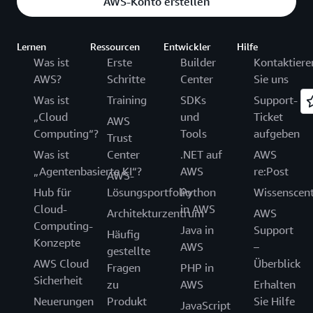
AWS-Konto erstellen
Lernen
Ressourcen
Entwickler
Hilfe
Was ist
Erste
Builder
Kontaktiere
AWS?
Schritte
Center
Sie uns
Was ist
Training
SDKs
Support-
„Cloud
und
Ticket
AWS
Computing“?
Tools
aufgeben
Trust
Was ist
Center
.NET auf
AWS
„Agentenbasierte KI“?
AWS
re:Post
AWS-
Hub für
Lösungsportfolio
Python
Wissenscen
Cloud-
in AWS
Architekturzentrum
AWS
Computing-
Java in
Support
Häufig
Konzepte
AWS
–
gestellte
AWS Cloud
Überblick
Fragen
PHP in
Sicherheit
zu
AWS
Erhalten
Neuerungen
Produkt
Sie Hilfe
JavaScript