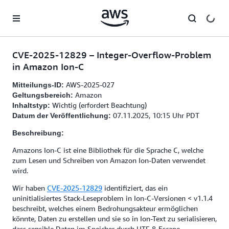
Überspringen zum Hauptinhalt
CVE-2025-12829 – Integer-Overflow-Problem
in Amazon Ion-C
AWS-2025-027
Mitteilungs-ID:
Amazon
Geltungsbereich:
Wichtig (erfordert Beachtung)
Inhaltstyp:
07.11.2025, 10:15 Uhr PDT
Datum der Veröffentlichung:
Beschreibung:
Amazons Ion-C ist eine Bibliothek für die Sprache C, welche
zum Lesen und Schreiben von Amazon Ion-Daten verwendet
wird.
Wir haben
CVE-2025-12829
identifiziert, das ein
uninitialisiertes Stack-Leseproblem in Ion-C-Versionen < v1.1.4
beschreibt, welches einem Bedrohungsakteur ermöglichen
könnte, Daten zu erstellen und sie so in Ion-Text zu serialisieren,
dass sensible Daten im Speicher durch UTF-8-Escape-