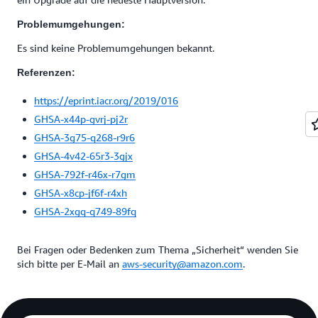
Problemumgehungen:
Es sind keine Problemumgehungen bekannt.
Referenzen:
https://eprint.iacr.org/2019/016
GHSA-x44p-gvrj-pj2r
GHSA-3g75-q268-r9r6
GHSA-4v42-65r3-3gjx
GHSA-792f-r46x-r7gm
GHSA-x8cp-jf6f-r4xh
GHSA-2xgq-q749-89fq
Bei Fragen oder Bedenken zum Thema „Sicherheit“ wenden Sie
sich bitte per E-Mail an
aws-security@amazon.com
.