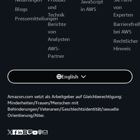
JavaScript
und
von
Blogs
in AWS
Technik
Experten
Pressemitteilungen
Berichte
Barrierefrei
von
bei AWS
Analysten
Rechtlicher
AWS-
Hinweis
Partner
English
Amazon.com setzt als Arbeitgeber auf Gleichberechtigung:
Minderheiten/Frauen/Menschen mit
Behinderungen/Veteranen/Geschlechtsidentität/sexuelle
Orientierung/Alter.