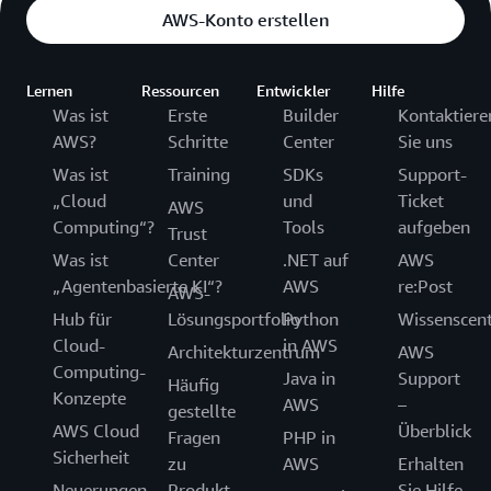
AWS-Konto erstellen
Lernen
Ressourcen
Entwickler
Hilfe
Was ist
Erste
Builder
Kontaktiere
AWS?
Schritte
Center
Sie uns
Was ist
Training
SDKs
Support-
„Cloud
und
Ticket
AWS
Computing“?
Tools
aufgeben
Trust
Was ist
Center
.NET auf
AWS
„Agentenbasierte KI“?
AWS
re:Post
AWS-
Hub für
Lösungsportfolio
Python
Wissenscen
Cloud-
in AWS
Architekturzentrum
AWS
Computing-
Java in
Support
Häufig
Konzepte
AWS
–
gestellte
AWS Cloud
Überblick
Fragen
PHP in
Sicherheit
zu
AWS
Erhalten
Neuerungen
Produkt
Sie Hilfe