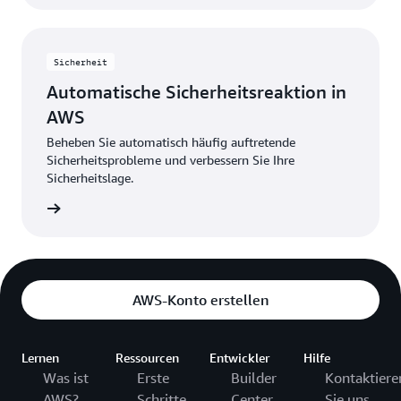
Sicherheit
Automatische Sicherheitsreaktion in
AWS
Beheben Sie automatisch häufig auftretende
Sicherheitsprobleme und verbessern Sie Ihre
Sicherheitslage.
ansehen
AWS-Konto erstellen
Lernen
Ressourcen
Entwickler
Hilfe
Was ist
Erste
Builder
Kontaktiere
AWS?
Schritte
Center
Sie uns