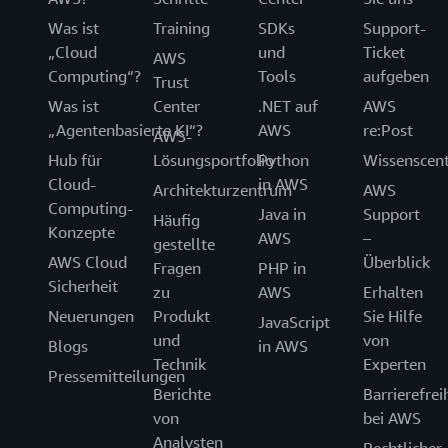
Was ist
Training
SDKs
Support-
„Cloud
und
Ticket
AWS
Computing“?
Tools
aufgeben
Trust
Was ist
Center
.NET auf
AWS
„Agentenbasierte KI“?
AWS
re:Post
AWS-
Hub für
Lösungsportfolio
Python
Wissenscen
Cloud-
in AWS
Architekturzentrum
AWS
Computing-
Java in
Support
Häufig
Konzepte
AWS
–
gestellte
AWS Cloud
Überblick
Fragen
PHP in
Sicherheit
zu
AWS
Erhalten
Neuerungen
Produkt
Sie Hilfe
JavaScript
und
von
Blogs
in AWS
Technik
Experten
Pressemitteilungen
Berichte
Barrierefrei
von
bei AWS
Analysten