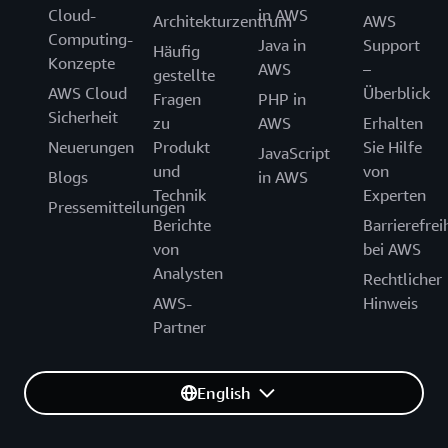
Cloud-
in AWS
Architekturzentrum
AWS
Computing-
Java in
Support
Häufig
Konzepte
AWS
–
gestellte
AWS Cloud
Überblick
Fragen
PHP in
Sicherheit
zu
AWS
Erhalten
Neuerungen
Produkt
Sie Hilfe
JavaScript
und
von
Blogs
in AWS
Technik
Experten
Pressemitteilungen
Berichte
Barrierefrei
von
bei AWS
Analysten
Rechtlicher
AWS-
Hinweis
Partner
English