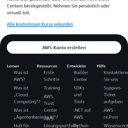
Centern bereitgestellt. Nehmen Sie persönlich oder
virtuell teil.
Alle kostenlosen Kurse erkunden
AWS-Konto erstellen
Lernen
Ressourcen
Entwickler
Hilfe
Was ist
Erste
Builder
Kontaktiere
AWS?
Schritte
Center
Sie uns
Was ist
Training
SDKs
Support-
„Cloud
und
Ticket
AWS
Computing“?
Tools
aufgeben
Trust
Was ist
Center
.NET auf
AWS
„Agentenbasierte KI“?
AWS
re:Post
AWS-
Hub für
Lösungsportfolio
Python
Wissenscen