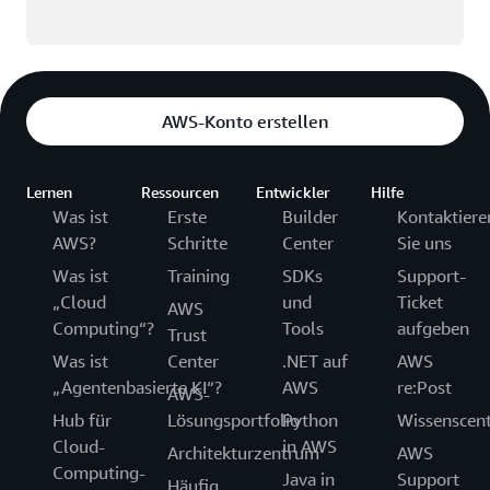
AWS-Konto erstellen
Lernen
Ressourcen
Entwickler
Hilfe
Was ist
Erste
Builder
Kontaktiere
AWS?
Schritte
Center
Sie uns
Was ist
Training
SDKs
Support-
„Cloud
und
Ticket
AWS
Computing“?
Tools
aufgeben
Trust
Was ist
Center
.NET auf
AWS
„Agentenbasierte KI“?
AWS
re:Post
AWS-
Hub für
Lösungsportfolio
Python
Wissenscen
Cloud-
in AWS
Architekturzentrum
AWS
Computing-
Java in
Support
Häufig