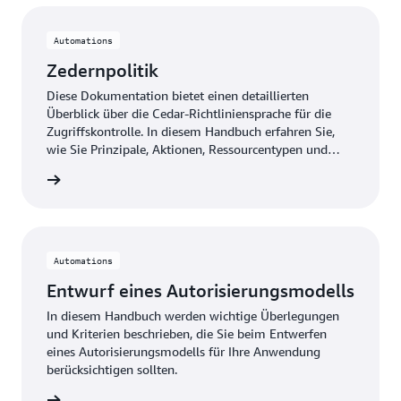
Automations
Zedernpolitik
Diese Dokumentation bietet einen detaillierten
Überblick über die Cedar-Richtliniensprache für die
Zugriffskontrolle. In diesem Handbuch erfahren Sie,
wie Sie Prinzipale, Aktionen, Ressourcentypen und
Bedingungen für Ihr Schema und Ihre Richtlinien
ationen
definieren.
Automations
Entwurf eines Autorisierungsmodells
In diesem Handbuch werden wichtige Überlegungen
und Kriterien beschrieben, die Sie beim Entwerfen
eines Autorisierungsmodells für Ihre Anwendung
berücksichtigen sollten.
ationen