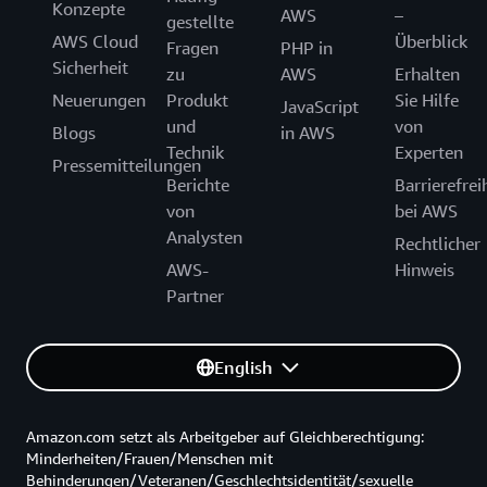
Konzepte
AWS
–
gestellte
AWS Cloud
Überblick
Fragen
PHP in
Sicherheit
zu
AWS
Erhalten
Neuerungen
Produkt
Sie Hilfe
JavaScript
und
von
Blogs
in AWS
Technik
Experten
Pressemitteilungen
Berichte
Barrierefrei
von
bei AWS
Analysten
Rechtlicher
AWS-
Hinweis
Partner
English
Amazon.com setzt als Arbeitgeber auf Gleichberechtigung:
Minderheiten/Frauen/Menschen mit
Behinderungen/Veteranen/Geschlechtsidentität/sexuelle