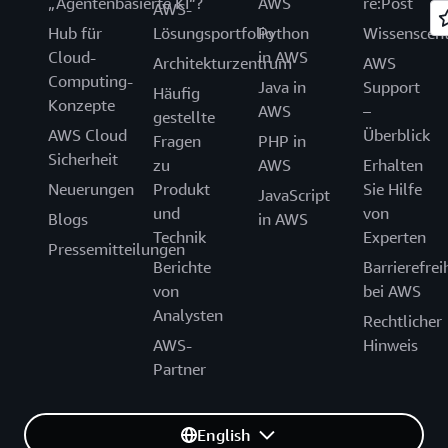
„Agentenbasierte KI“?
AWS
re:Post
AWS-
Hub für
Lösungsportfolio
Python
Wissenscen
Cloud-
in AWS
Architekturzentrum
AWS
Computing-
Java in
Support
Häufig
Konzepte
AWS
–
gestellte
AWS Cloud
Überblick
Fragen
PHP in
Sicherheit
zu
AWS
Erhalten
Neuerungen
Produkt
Sie Hilfe
JavaScript
und
von
Blogs
in AWS
Technik
Experten
Pressemitteilungen
Berichte
Barrierefrei
von
bei AWS
Analysten
Rechtlicher
AWS-
Hinweis
Partner
English