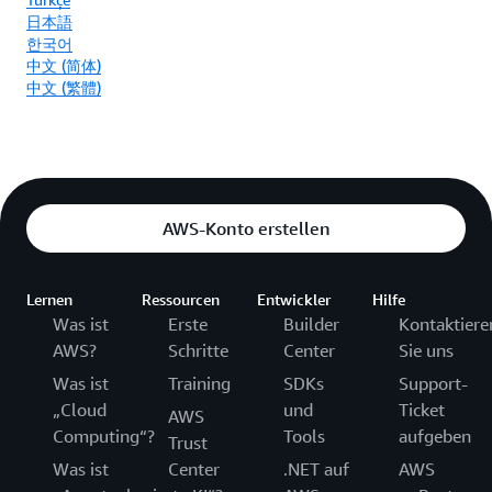
日本語
한국어
中文 (简体)
中文 (繁體)
AWS-Konto erstellen
Lernen
Ressourcen
Entwickler
Hilfe
Was ist
Erste
Builder
Kontaktiere
AWS?
Schritte
Center
Sie uns
Was ist
Training
SDKs
Support-
„Cloud
und
Ticket
AWS
Computing“?
Tools
aufgeben
Trust
Was ist
Center
.NET auf
AWS