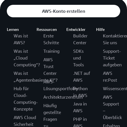
AWS-Konto erstellen
Lernen
Ressourcen
Entwickler
Hilfe
Was ist
Erste
Builder
Kontaktiere
AWS?
Schritte
Center
Sie uns
Was ist
Training
SDKs
Support-
„Cloud
und
Ticket
AWS
Computing“?
Tools
aufgeben
Trust
Was ist
Center
.NET auf
AWS
„Agentenbasierte KI“?
AWS
re:Post
AWS-
Hub für
Lösungsportfolio
Python
Wissenscen
Cloud-
in AWS
Architekturzentrum
AWS
Computing-
Java in
Support
Häufig
Konzepte
AWS
–
gestellte
AWS Cloud
Überblick
Fragen
PHP in
Sicherheit
zu
AWS
Erhalten