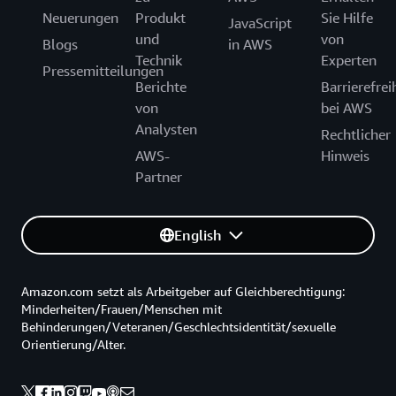
Neuerungen
Produkt
Sie Hilfe
JavaScript
und
von
Blogs
in AWS
Technik
Experten
Pressemitteilungen
Berichte
Barrierefrei
von
bei AWS
Analysten
Rechtlicher
AWS-
Hinweis
Partner
English
Amazon.com setzt als Arbeitgeber auf Gleichberechtigung:
Minderheiten/Frauen/Menschen mit
Behinderungen/Veteranen/Geschlechtsidentität/sexuelle
Orientierung/Alter.