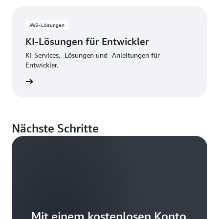
AWS-Lösungen
KI-Lösungen für Entwickler
KI-Services, -Lösungen und -Anleitungen für
Entwickler.
 in AWS
Nächste Schritte
Mit einem kostenlosen Konto