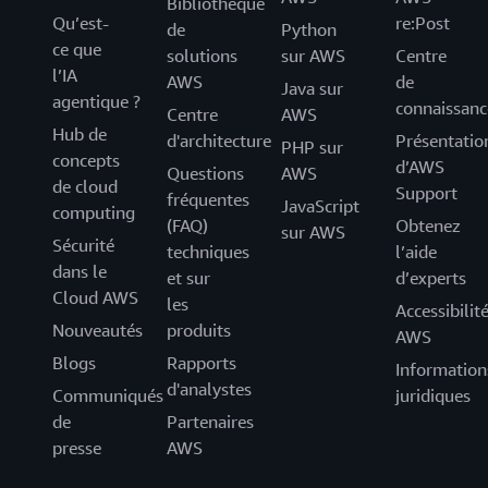
Bibliothèque
Qu’est-
re:Post
de
Python
ce que
solutions
sur AWS
Centre
l’IA
AWS
de
Java sur
agentique ?
connaissanc
Centre
AWS
Hub de
d'architecture
Présentatio
PHP sur
concepts
d’AWS
Questions
AWS
de cloud
Support
fréquentes
JavaScript
computing
(FAQ)
Obtenez
sur AWS
Sécurité
techniques
l’aide
dans le
et sur
d’experts
Cloud AWS
les
Accessibilit
Nouveautés
produits
AWS
Blogs
Rapports
Information
d'analystes
Communiqués
juridiques
de
Partenaires
presse
AWS