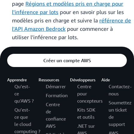
page
Régions et modèles pris en charge pour
l'inférence par lots
pour en savoir plus sur les
modèles pris en charge et suivre la
référence de
l'API Amazon Bedrock
pour commencer à
utiliser l'inférence par lots.
Créer un compte AWS
Apprendre
Ressources
Développeurs
Aide
Qu’est-
Démarrer
Centre
Contactez-
ce
pour
nous
Formation
qu’AWS ?
concepteurs
Soumettez
Centre
Qu’est-
Kits SDK
un ticket
de
ce que
et outils
de
confiance
le cloud
support
AWS
.NET sur
computing ?
AWS
AWS