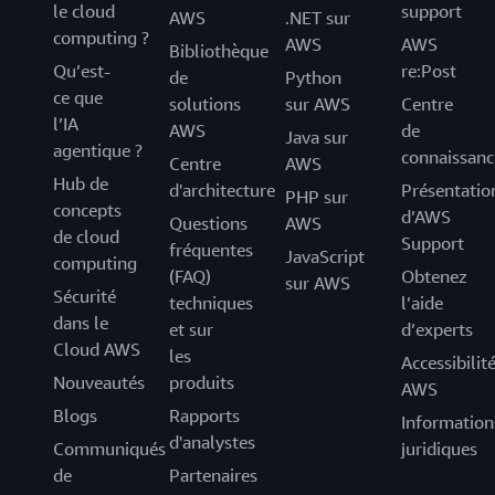
le cloud
support
AWS
.NET sur
computing ?
AWS
AWS
Bibliothèque
Qu’est-
re:Post
de
Python
ce que
solutions
sur AWS
Centre
l’IA
AWS
de
Java sur
agentique ?
connaissanc
Centre
AWS
Hub de
d'architecture
Présentatio
PHP sur
concepts
d’AWS
Questions
AWS
de cloud
Support
fréquentes
JavaScript
computing
(FAQ)
Obtenez
sur AWS
Sécurité
techniques
l’aide
dans le
et sur
d’experts
Cloud AWS
les
Accessibilit
Nouveautés
produits
AWS
Blogs
Rapports
Information
d'analystes
Communiqués
juridiques
de
Partenaires