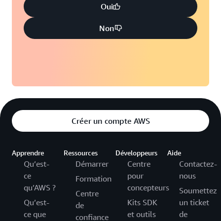
Oui
Non
Créer un compte AWS
Apprendre
Ressources
Développeurs
Aide
Qu’est-
Démarrer
Centre
Contactez-
ce
pour
nous
Formation
qu’AWS ?
concepteurs
Soumettez
Centre
Qu’est-
Kits SDK
un ticket
de
ce que
et outils
de
confiance