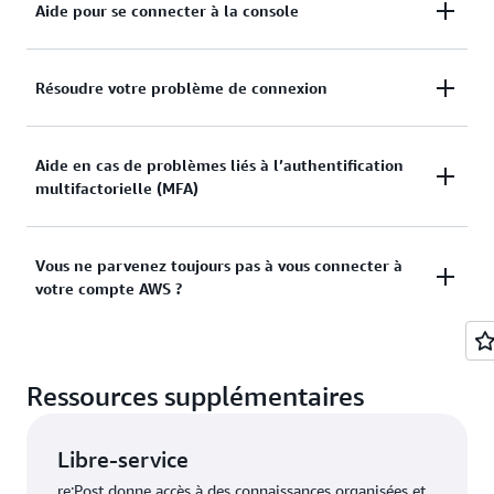
Aide pour se connecter à la console
Vous avez besoin d’aide pour vous connecter à la
Résoudre votre problème de connexion
console de gestion AWS ?
Vous avez essayé de vous connecter, mais les
Aide en cas de problèmes liés à l’authentification
Afficher la documentation
multifactorielle (MFA)
informations d’identification ne fonctionnaient pas ?
Ou vous ne disposez pas des informations
d’identification nécessaires pour accéder au compte
Appareil Multi-Factor Authentication (MFA) perdu ou
Vous ne parvenez toujours pas à vous connecter à
utilisateur racine AWS ?
votre compte AWS ?
inutilisable
Afficher les solutions
Afficher la solution
Si vous ne parvenez toujours pas à vous connecter à
Ressources supplémentaires
votre compte AWS, veuillez remplir ce formulaire.
Afficher le formulaire
Libre‑service
re:Post donne accès à des connaissances organisées et