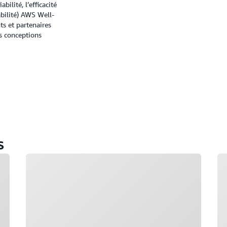
abilité, l’efficacité
abilité) AWS Well-
ts et partenaires
s conceptions
s
Chargement
Ch