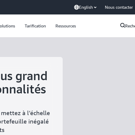
English
Nous contacter
olutions
Tarification
Ressources
Rech
lus grand
onnalités
mettez à l’échelle
rtefeuille inégalé
ts