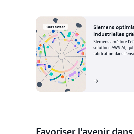
Siemens optimis
Fabrication
industrielles gr
Siemens améliore l’eff
solutions AWS AI, qui
fabrication dans l’en
mondiales.
Voir le témoignage
Favoriser l'avenir dans