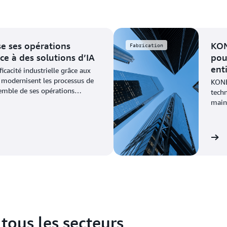
e ses opérations
KON
Fabrication
âce à des solutions d’IA
pou
ent
icacité industrielle grâce aux
 modernisent les processus de
KONE
semble de ses opérations
tech
maint
Voir le témoignage
 tous les secteurs