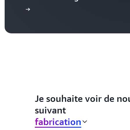
e témoignage
Je souhaite voir de no
suivant
fabrication