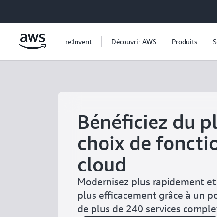
Passer au contenu principal
re:Invent
Découvrir AWS
Produits
S
Bénéficiez du p
choix de foncti
cloud
Modernisez plus rapidement et 
plus efficacement grâce à un po
de plus de 240 services comple