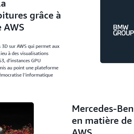
la
oitures grâce à
le AWS
s 3D sur AWS qui permet aux
eu à des visualisations
 S3, d’instances GPU
mis au point une plateforme
émocratise l’informatique
Mercedes-Benz
en matière de 
AWS