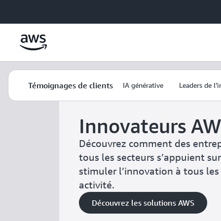
Passer au contenu principal
AWS
Solutions
Témoignages de réussite de nos c
Témoignages de clients
IA générative
Leaders de l’
Innovateurs A
Découvrez comment des entrepr
tous les secteurs s’appuient s
stimuler l’innovation à tous les
activité.
Découvrez les solutions AWS