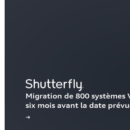
Migration de 800 systèmes 
six mois avant la date prévu
’étude de cas