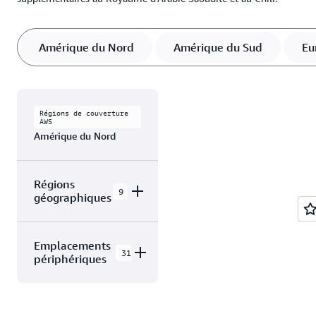
Amérique du Nord
Amérique du Sud
Eu
Régions de couverture
AWS
Amérique du Nord
Régions
9
géographiques
AWS GovCloud
Emplacements
(US, côte est)
31
périphériques
AWS GovCloud
(US, côte
Le Cloud AWS pour
ouest)
Amérique du Nord