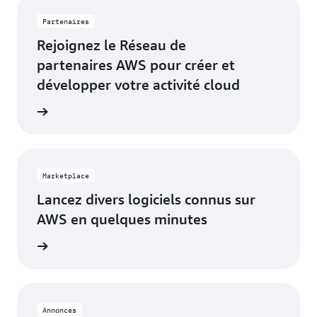
Illinois
Californie
Partenaires
Columbus,
Phoenix,
Rejoignez le Réseau de
Ohio
Arizona
partenaires AWS pour créer et
Dallas/Fort
développer votre activité cloud
Philadelphie,
Worth,
Pennsylvanie
res AWS
Texas
Portland,
Denver,
Oregon
Colorado
Marketplace
Querétaro,
Hayward,
Mexique
Lancez divers logiciels connus sur
Californie
AWS en quelques minutes
Salt Lake
Houston,
City,
tplace
Texas
Utah
Jacksonville,
San José,
Floride
Californie
Annonces