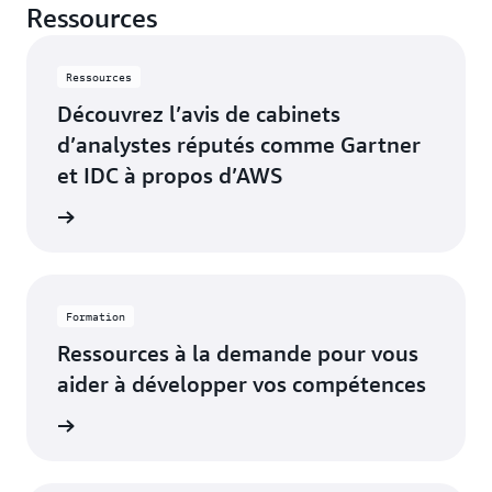
Ressources
comprend 31 Zones
Canada
(Centre)
de disponibilité dans
9 Régions
Canada-Ouest
Ressources
géographiques, avec
(Calgary)
Découvrez l’avis de cabinets
31 Emplacements de
Mexique
d’analystes réputés comme Gartner
réseaux
(Centre)
périphériques et
et IDC à propos d’AWS
USA Ouest
3 Emplacements de
(Californie du
Disponible
alystes
caches périphériques.
Nord)
Bientôt disponible
Ashburn,
New
USA Est
(Virginie du
Virginia
York,
Nord)
Formation
New York
Atlanta,
Ressources à la demande pour vous
USA Est (Ohio)
Géorgie
Newark,
aider à développer vos compétences
USA Ouest
New
Boston,
(Oregon)
Jersey
ion AWS
Massachusetts
Palo
Chicago,
Alto,