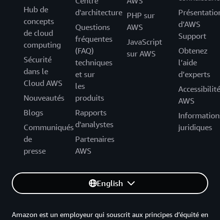
Centre
AWS
Hub de
d'architecture
Présentatio
PHP sur
concepts
d’AWS
Questions
AWS
de cloud
Support
fréquentes
JavaScript
computing
(FAQ)
Obtenez
sur AWS
Sécurité
techniques
l’aide
dans le
et sur
d’experts
Cloud AWS
les
Accessibilit
Nouveautés
produits
AWS
Blogs
Rapports
Information
d'analystes
Communiqués
juridiques
de
Partenaires
presse
AWS
English
Amazon est un employeur qui souscrit aux principes d’équité en