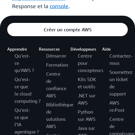
Response et la
console
.
Créer un compte AWS
Apprendre
Ressources
Développeurs
Aide
Qu’est-
Démarrer
Centre
Contactez-
ce
pour
nous
Formation
qu’AWS ?
concepteurs
Soumettez
Centre
Qu’est-
Kits SDK
un ticket
de
ce que
et outils
de
confiance
le cloud
support
AWS
.NET sur
computing ?
AWS
AWS
Bibliothèque
Qu’est-
re:Post
de
Python
ce que
solutions
sur AWS
Centre
l’IA
AWS
de
Java sur
agentique ?
connaissanc