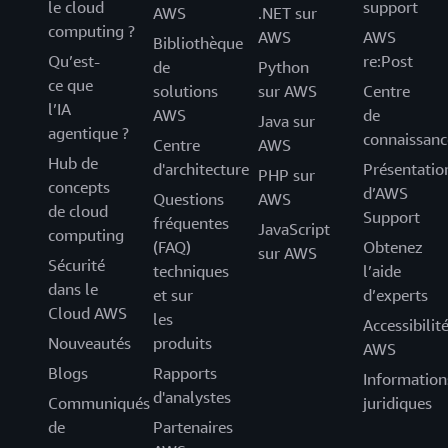
le cloud
support
AWS
.NET sur
computing ?
AWS
AWS
Bibliothèque
Qu’est-
re:Post
de
Python
ce que
solutions
sur AWS
Centre
l’IA
AWS
de
Java sur
agentique ?
connaissanc
Centre
AWS
Hub de
d'architecture
Présentatio
PHP sur
concepts
d’AWS
Questions
AWS
de cloud
Support
fréquentes
JavaScript
computing
(FAQ)
Obtenez
sur AWS
Sécurité
techniques
l’aide
dans le
et sur
d’experts
Cloud AWS
les
Accessibilit
Nouveautés
produits
AWS
Blogs
Rapports
Information
d'analystes
Communiqués
juridiques
de
Partenaires