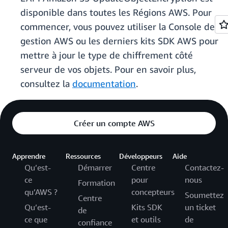
disponible dans toutes les Régions AWS. Pour
commencer, vous pouvez utiliser la Console de
gestion AWS ou les derniers kits SDK AWS pour
mettre à jour le type de chiffrement côté
serveur de vos objets. Pour en savoir plus,
consultez la
documentation
.
Créer un compte AWS
Apprendre
Ressources
Développeurs
Aide
Qu’est-
Démarrer
Centre
Contactez-
ce
pour
nous
Formation
qu’AWS ?
concepteurs
Soumettez
Centre
Qu’est-
Kits SDK
un ticket
de
ce que
et outils
de
confiance