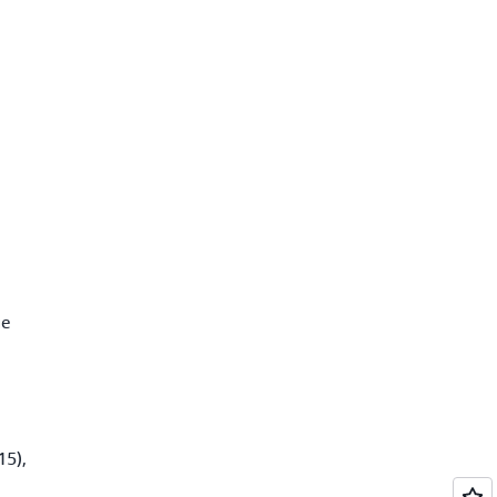
e
15),