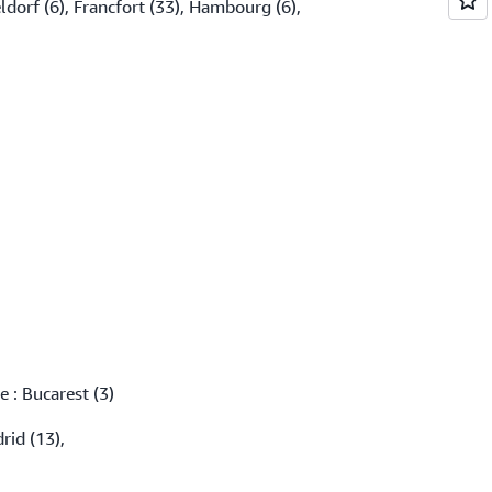
eldorf (6), Francfort (33), Hambourg (6),
: Bucarest (3)
rid (13),