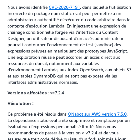
Nous avons identifié
CVE-2026-7191
, dans laquelle l’utilisation
incorrecte du package npm static-eval peut permettre à un
administrateur authentifié d’exécuter du code arbitraire dans le
contexte d’exécution Lambda. En injectant une expression de
chaînage conditionnelle forgée via l’interface du Content
Designer, un utilisateur disposant d’un accès administrateur
pourrait contourner l’environnement de test (sandbox) des
expressions prévues en manipulant des prototypes JavaScript.
Une exploitation réussie peut accorder un accès direct aux
ressources du dorsal, notamment aux variables
d’environnement Lambda, aux index OpenSearch, aux objets S3
et aux tables DynamoDB qui ne sont pas exposés via les
interfaces administratives normales.
<=7.2.4
Versions affectées :
Résolution :
Ce problème a été résolu dans
QNabot sur AWS version 7.3.0
.
La dépendance static-eval a été supprimée et remplacée par un
évaluateur d’expressions personnalisé limité. Nous vous
recommandons de passer à la version > v7.2.4 et de vous
assurer que tout code dérivé ou issu d’un fork soit mis à jour