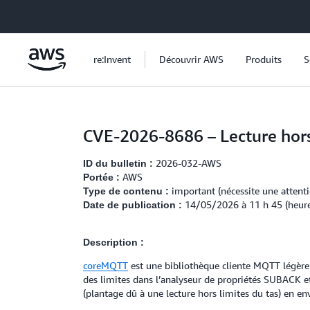
Passer au contenu principal
re:Invent
Découvrir AWS
Produits
S
CVE-2026-8686 – Lecture hors
2026-032-AWS
ID du bulletin :
AWS
Portée :
important (nécessite une attenti
Type de contenu :
14/05/2026 à 11 h 45 (heure
Date de publication :
Description :
coreMQTT
est une bibliothèque cliente MQTT légère
des limites dans l’analyseur de propriétés SUBACK
(plantage dû à une lecture hors limites du tas) en en