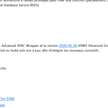
eur authentifié à faibles privilèges peut créer une fonction spécialement 
nal Database Service (RDS).
 Advanced JDBC Wrapper et la version
2026-05-26
d’AWS Advanced Go 
vé ou forké soit mis à jour afin d’intégrer les nouveaux correctifs.
rche.
7m-3368
qcp