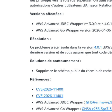
des privilèges vers le rôle rds_superuser. Un utilisat
autorisations d’autres utilisateurs d’Amazon Relatio
Versions affectées :
AWS Advanced JDBC Wrapper >= 3.0.0 et < 4.0.1
AWS Advanced Go Wrapper version 2026-04-06
Résolution :
Ce problème a été résolu dans la version
4.0.1
d’AWS
dernière version et de vous assurer que tout code déri
Solutions de contournement :
Supprimez le schéma public du chemin de reche
Références :
CVE-2026-11400
CVE-2026-11401
AWS Advanced JDBC Wrapper :
GHSA-mhww-p9
AWS Advanced Go Wrapper :
GHSA-r236-5pc3-3