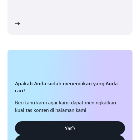
Los Angeles, California
St. Louis, Missouri
Miami, Florida
Tampa Bay, Florida
utorial
Minneapolis, Minnesota
Toronto, Ontario
Montreal, Quebec
Washington D.C.
Nashville, Tennessee
Apakah Anda sudah menemukan yang Anda
cari?
Beri tahu kami agar kami dapat meningkatkan
kualitas konten di halaman kami
Ya