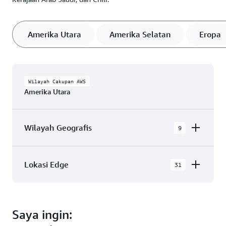
Amerika Utara
Amerika Selatan
Eropa
Wilayah Cakupan AWS
Amerika Utara
Wilayah Geografis
9
AWS GovCloud (AS-Timur)
Lokasi Edge
31
AWS GovCloud (AS-Barat)
AWS Cloud di Amerika Utara memiliki 31 Zona
Kanada (Pusat)
Ketersediaan dalam 9 Wilayah Geografis, dengan
Kanada Barat (Calgary)
Saya ingin:
31 Lokasi Jaringan Edge dan 3 Lokasi Cache Edge.