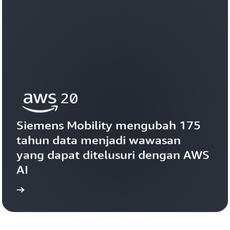
Siemens Mobility mengubah 175 
tahun data menjadi wawasan 
yang dapat ditelusuri dengan AWS 
AI
ahnya
Lihat kis