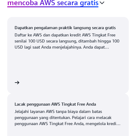
Meksiko (Pusat)
mencoba AWS secara gratis
Ashburn, Virginia
New York, New York
AS Barat (California Utara)
Atlanta, Georgia
Newark, New Jersey
AS Timur (Virginia Utara)
Dapatkan pengalaman praktik langsung secara gratis
Boston, Massachusetts
Palo Alto, California
AS Timur (Ohio)
Daftar ke AWS dan dapatkan kredit AWS Tingkat Free
Chicago, Illinois
Phoenix, Arizona
senilai 100 USD secara langsung, ditambah hingga 100
AS Barat (Oregon)
USD lagi saat Anda menjelajahinya. Anda dapat
Tersedia
Segera hadir
Columbus, Ohio
Philadelphia,
menguji layanan AWS hingga 6 bulan tanpa biaya. Anda
hanya akan membayar ketika Anda siap untuk
Pennsylvania
Dallas/Fort Worth,
berkembang.
Texas
Portland, Oregon
 gratis
Denver, Colorado
Queretaro, Meksiko
Hayward, California
Salt Lake City, Utah
Lacak penggunaan AWS Tingkat Free Anda
Houston, Texas
San Jose, California
Jelajahi layanan AWS tanpa biaya dalam batas
penggunaan yang ditentukan. Pelajari cara melacak
Jacksonville, Florida
Seattle, Washington
penggunaan AWS Tingkat Free Anda, mengelola kredit,
dan menyiapkan pemberitahuan biaya dalam tutorial 10
Kansas City, Missouri
South Bend, Indiana
menit ini.