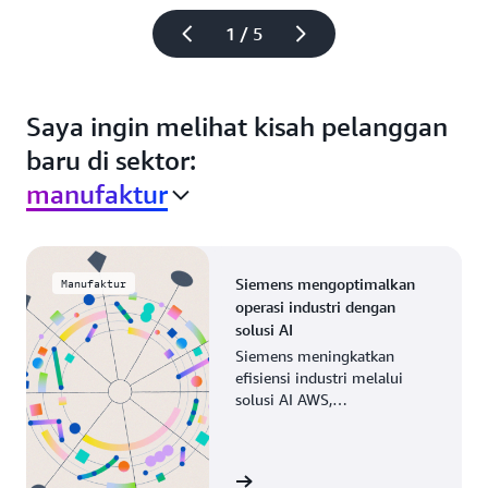
1 / 5
Saya ingin melihat kisah pelanggan
baru di sektor:
manufaktur
Siemens mengoptimalkan
Manufaktur
operasi industri dengan
solusi AI
Siemens meningkatkan
efisiensi industri melalui
solusi AI AWS,
memodernisasi proses
manufaktur di seluruh
operasi global.
Lihat kisahnya