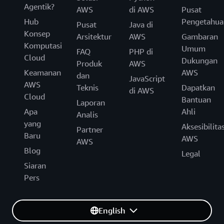
Agentik?
AWS
di AWS
Pusat
Hub
Pengetahua
Pusat
Java di
Konsep
Arsitektur
AWS
Gambaran
Komputasi
Umum
FAQ
PHP di
Cloud
Dukungan
Produk
AWS
Keamanan
AWS
dan
JavaScript
AWS
Teknis
Dapatkan
di AWS
Cloud
Bantuan
Laporan
Apa
Ahli
Analis
yang
Aksesibilita
Partner
Baru
AWS
AWS
Blog
Legal
Siaran
Pers
English