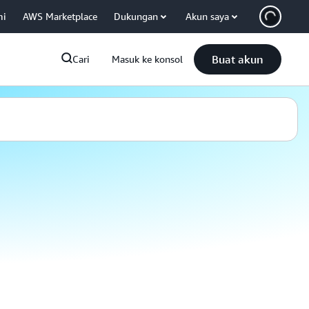
mi
AWS Marketplace
Dukungan
Akun saya
Buat akun
Cari
Masuk ke konsol