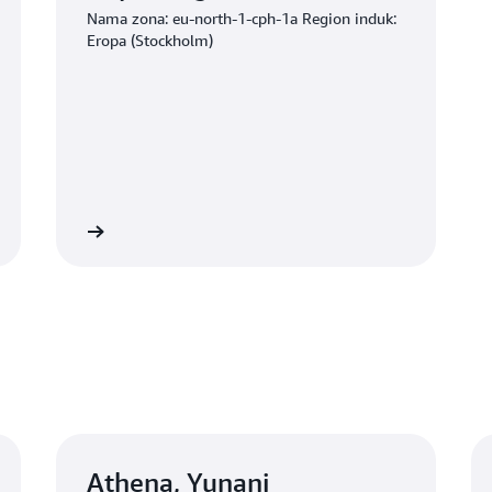
Nama zona: eu-north-1-cph-1a Region induk:
Eropa (Stockholm)
Mulai
Athena, Yunani