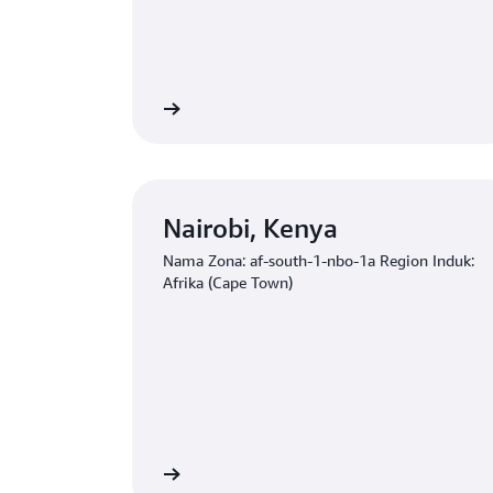
Permohonan minat
Permoho
Nairobi, Kenya
Nama Zona: af-south-1-nbo-1a Region Induk:
Afrika (Cape Town)
Permohonan minat
Permoho