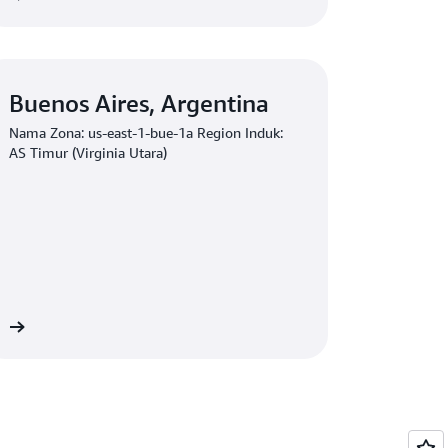
Buenos Aires, Argentina
Nama Zona: us-east-1-bue-1a Region Induk:
AS Timur (Virginia Utara)
ai