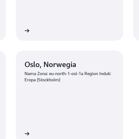
nan minat
Permohonan min
Oslo, Norwegia
Nama Zona: eu-north-1-osl-1a Region Induk:
Eropa (Stockholm)
nan minat