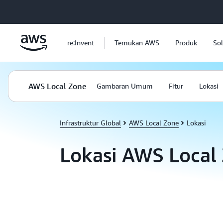
a11y-skip-to-main-content
re:Invent
Temukan AWS
Produk
Sol
AWS Local Zone
Gambaran Umum
Fitur
Lokasi
Infrastruktur Global
AWS Local Zone
Lokasi
Lokasi AWS Local