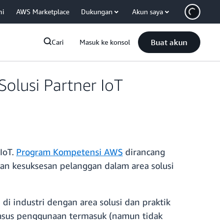
mi
AWS Marketplace
Dukungan
Akun saya
Buat akun
Cari
Masuk ke konsol
olusi Partner IoT
IoT.
Program Kompetensi AWS
dirancang
n kesuksesan pelanggan dalam area solusi
di industri dengan area solusi dan praktik
kasus penggunaan termasuk (namun tidak