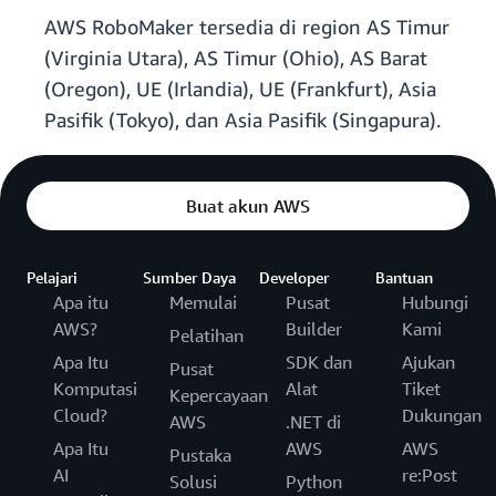
AWS RoboMaker tersedia di region AS Timur
(Virginia Utara), AS Timur (Ohio), AS Barat
(Oregon), UE (Irlandia), UE (Frankfurt), Asia
Pasifik (Tokyo), dan Asia Pasifik (Singapura).
Buat akun AWS
Pelajari
Sumber Daya
Developer
Bantuan
Apa itu
Memulai
Pusat
Hubungi
AWS?
Builder
Kami
Pelatihan
Apa Itu
SDK dan
Ajukan
Pusat
Komputasi
Alat
Tiket
Kepercayaan
Cloud?
Dukungan
AWS
.NET di
Apa Itu
AWS
AWS
Pustaka
AI
re:Post
Solusi
Python