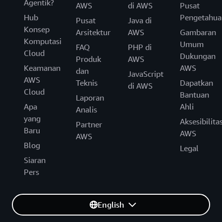
Agentik?
AWS
di AWS
Pusat
Hub
Pengetahua
Pusat
Java di
Konsep
Arsitektur
AWS
Gambaran
Komputasi
Umum
FAQ
PHP di
Cloud
Dukungan
Produk
AWS
Keamanan
AWS
dan
JavaScript
AWS
Teknis
Dapatkan
di AWS
Cloud
Bantuan
Laporan
Apa
Ahli
Analis
yang
Aksesibilita
Partner
Baru
AWS
AWS
Blog
Legal
Siaran
Pers
English