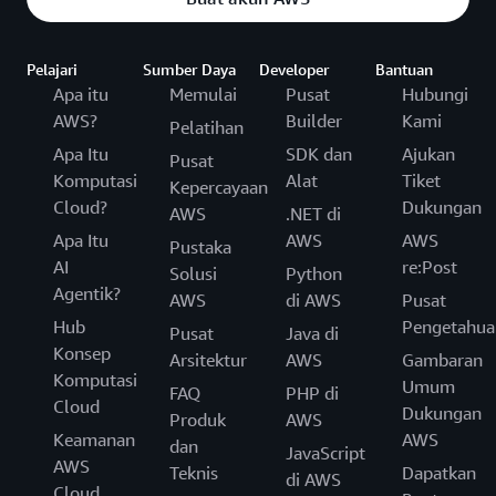
Pelajari
Sumber Daya
Developer
Bantuan
Apa itu
Memulai
Pusat
Hubungi
AWS?
Builder
Kami
Pelatihan
Apa Itu
SDK dan
Ajukan
Pusat
Komputasi
Alat
Tiket
Kepercayaan
Cloud?
Dukungan
AWS
.NET di
Apa Itu
AWS
AWS
Pustaka
AI
re:Post
Solusi
Python
Agentik?
AWS
di AWS
Pusat
Hub
Pengetahua
Pusat
Java di
Konsep
Arsitektur
AWS
Gambaran
Komputasi
Umum
FAQ
PHP di
Cloud
Dukungan
Produk
AWS
Keamanan
AWS
dan
JavaScript
AWS
Teknis
Dapatkan
di AWS
Cloud