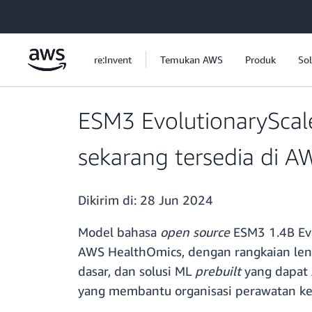
a11y-skip-to-main-content
re:Invent
Temukan AWS
Produk
Sol
ESM3 EvolutionaryScale
sekarang tersedia di A
Dikirim di:
28 Jun 2024
Model bahasa
open source
ESM3 1.4B Ev
AWS HealthOmics, dengan rangkaian len
dasar, dan solusi ML
prebuilt
yang dapat
yang membantu organisasi perawatan kes