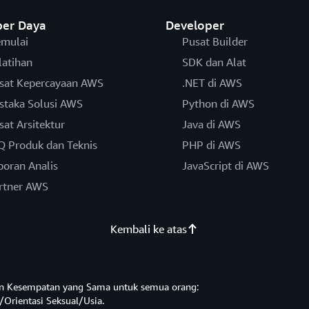
er Daya
Developer
mulai
Pusat Builder
latihan
SDK dan Alat
sat Kepercayaan AWS
.NET di AWS
staka Solusi AWS
Python di AWS
sat Arsitektur
Java di AWS
Q Produk dan Teknis
PHP di AWS
poran Analis
JavaScript di AWS
rtner AWS
Kembali ke atas
n Kesempatan yang Sama untuk semua orang:
/Orientasi Seksual/Usia.