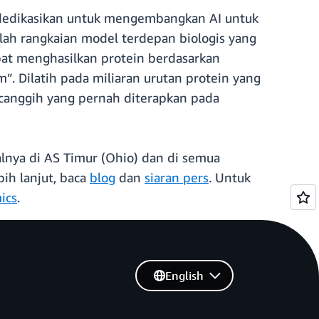
 didedikasikan untuk mengembangkan AI untuk
lah rangkaian model terdepan biologis yang
at menghasilkan protein berdasarkan
”. Dilatih pada miliaran urutan protein yang
ercanggih yang pernah diterapkan pada
nya di AS Timur (Ohio) dan di semua
bih lanjut, baca
blog
dan
siaran pers
. Untuk
ics
.
English