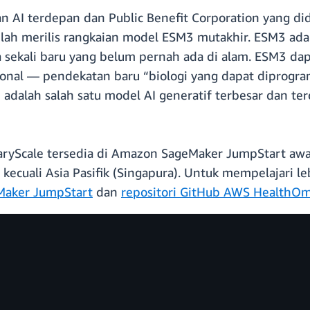
tian AI terdepan dan Public Benefit Corporation yang
elah merilis rangkaian model ESM3 mutakhir. ESM3 ada
sekali baru yang belum pernah ada di alam. ESM3 dap
ional — pendekatan baru “biologi yang dapat diprogram
 adalah salah satu model AI generatif terbesar dan t
ryScale tersedia di Amazon SageMaker JumpStart awal
ecuali Asia Pasifik (Singapura). Untuk mempelajari le
Maker JumpStart
dan
repositori GitHub AWS HealthOm