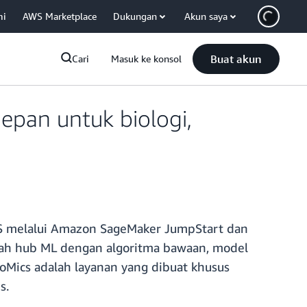
mi
AWS Marketplace
Dukungan
Akun saya
Buat akun
Cari
Masuk ke konsol
epan untuk biologi,
WS melalui Amazon SageMaker JumpStart dan
lah hub ML dengan algoritma bawaan, model
oMics adalah layanan yang dibuat khusus
s.